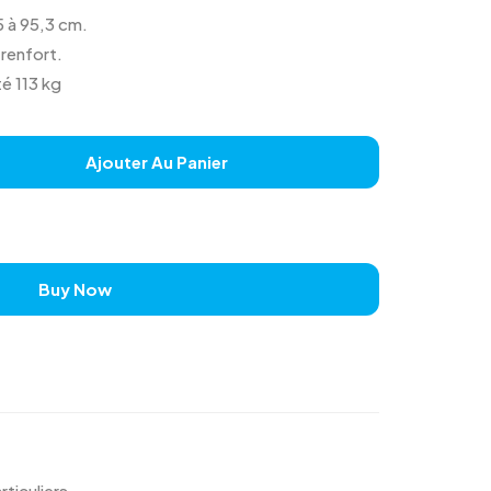
5 à 95,3 cm.
renfort.
é 113 kg
Ajouter Au Panier
Buy Now
rticuliers