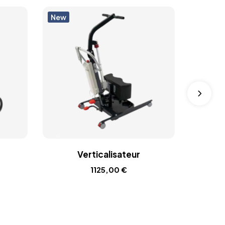
New
New
Verticalisateur
Fauteuil
inc
1125,00
€