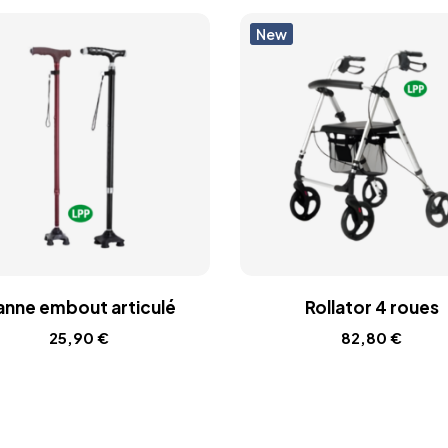
New
nne embout articulé
Rollator 4 roues
25,90
€
82,80
€