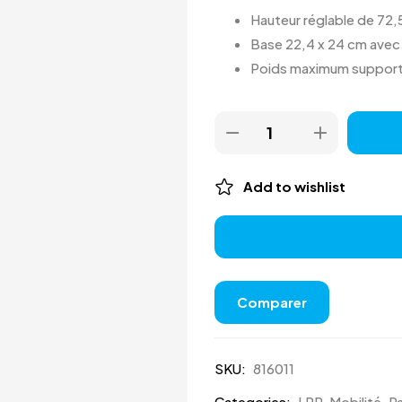
Hauteur réglable de 72,
Base 22,4 x 24 cm avec 
Poids maximum support
Add to wishlist
Comparer
SKU:
816011
Categories:
LPP
,
Mobilité
,
Pa